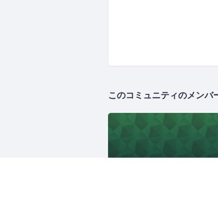
このコミュニティのメンバ
JAWS-UG
17521人
東京
ITインフラ
AWS